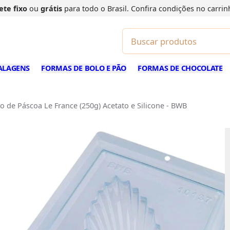
ete fixo
ou
grátis
para todo o Brasil. Confira
condições
no carrin
ALAGENS
FORMAS DE BOLO E PÃO
FORMAS DE CHOCOLATE
 de Páscoa Le France (250g) Acetato e Silicone - BWB