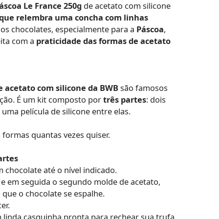
áscoa Le France 250g
de acetato com silicone
 que relembra uma concha com linhas
ndos chocolates, especialmente para a
Páscoa
,
ita com a
praticidade das formas de acetato
e acetato com silicone da BWB
são famosos
ução. É um kit composto por
três partes
: dois
ma película de silicone entre elas.
s formas quantas vezes quiser.
artes
chocolate até o nível indicado.
 e em seguida o segundo molde de acetato,
que o chocolate se espalhe.
er.
 linda casquinha pronta para rechear sua trufa