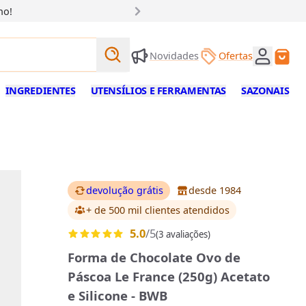
ho!
Buscar produtos
Novidades
Ofertas
Buscar
INGREDIENTES
UTENSÍLIOS E FERRAMENTAS
SAZONAIS
devolução grátis
desde 1984
+ de 500 mil clientes
atendidos
5.0
/5
(3 avaliações)
Forma de Chocolate Ovo de
Páscoa Le France (250g) Acetato
e Silicone - BWB