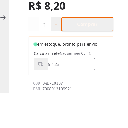
R$ 8,20
Quantidade
−
+
Comprar
em estoque, pronto para envio
Calcular frete
Não sei meu CEP
COD
BWB-10137
EAN
7908013109921