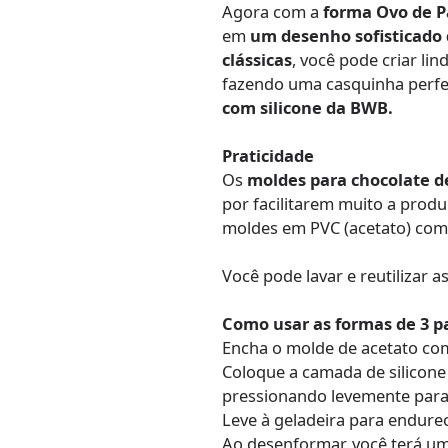
Agora com a
forma Ovo de P
em
um desenho sofisticado
clássicas
, você pode criar li
fazendo uma casquinha perfe
com silicone da BWB.
Praticidade
Os
moldes para chocolate d
por facilitarem muito a prod
moldes em PVC (acetato) com u
Você pode lavar e reutilizar a
Como usar as formas de 3 p
Encha o molde de acetato com 
Coloque a camada de silicone
pressionando levemente para 
Leve à geladeira para endurec
Ao desenformar, você terá um