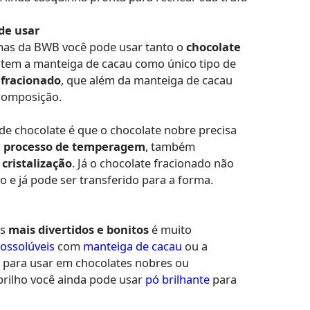
de usar
rmas da BWB você pode usar tanto o
chocolate
e tem a manteiga de cacau como único tipo de
 fracionado
, que além da manteiga de cacau
composição.
 de chocolate é que o chocolate nobre precisa
o
processo de temperagem
, também
 cristalização
. Já o chocolate fracionado não
o e já pode ser transferido para a forma.
es
mais divertidos e bonitos
é muito
possolúveis
com
manteiga de cacau
ou a
a
para usar em chocolates nobres ou
brilho você ainda pode usar
pó brilhante
para