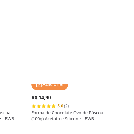
Adicionar
R$ 14,90
R$ 
5.0
(2)
áscoa
Forma de Chocolate Ovo de Páscoa
Form
ne - BWB
(100g) Acetato e Silicone - BWB
(10g