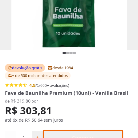
devolução grátis
desde 1984
+ de 500 mil clientes
atendidos
4.9
/5
(600+ avaliações)
Fava de Baunilha Premium (10uni) - Vanilla Brasil
R$ 319,80
de
por
R$ 303,81
6x
R$ 50,64
até
de
sem juros
Quantidade
−
+
Comprar