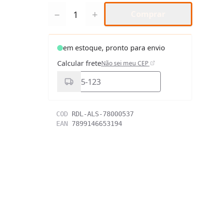
Quantidade
−
+
Comprar
em estoque, pronto para envio
Calcular frete
Não sei meu CEP
COD
RDL-ALS-78000537
EAN
7899146653194