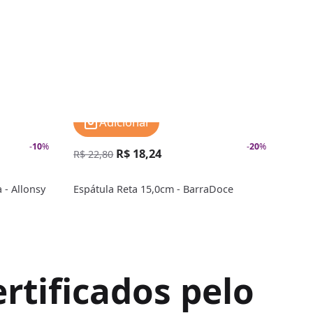
Adicionar
-
10
%
-
20
%
R$ 18,24
R$ 
R$ 22,80
 - Allonsy
Espátula Reta 15,0cm - BarraDoce
Espá
Herc
rtificados pelo