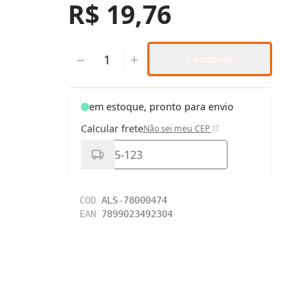
R$ 19,76
Quantidade
−
+
Comprar
em estoque, pronto para envio
Calcular frete
Não sei meu CEP
COD
ALS-78000474
EAN
7899023492304