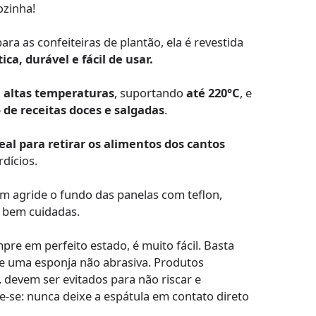
ozinha!
ra as confeiteiras de plantão, ela é revestida
ica, durável e fácil de usar.
a altas temperaturas
, suportando
até 220°C
, e
 de receitas doces e salgadas
.
deal para retirar os alimentos dos cantos
rdícios.
m agride o fundo das panelas com teflon,
 bem cuidadas.
re em perfeito estado, é muito fácil. Basta
 e uma esponja não abrasiva. Produtos
 devem ser evitados para não riscar e
e-se: nunca deixe a espátula em contato direto