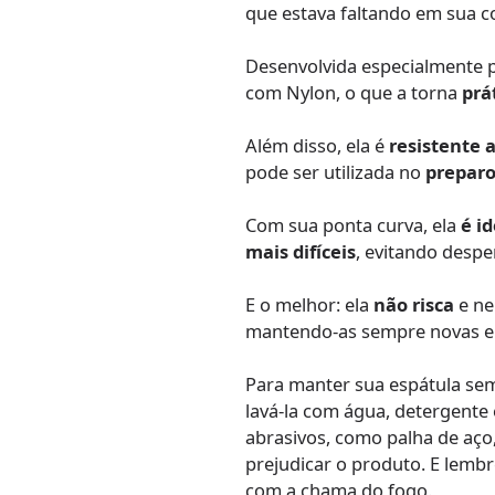
que estava faltando em sua c
Desenvolvida especialmente pa
com Nylon, o que a torna
prát
Além disso, ela é
resistente 
pode ser utilizada no
preparo
Com sua ponta curva, ela
é i
mais difíceis
, evitando despe
E o melhor: ela
não risca
e ne
mantendo-as sempre novas e
Para manter sua espátula semp
lavá-la com água, detergente
abrasivos, como palha de aço,
prejudicar o produto. E lembr
com a chama do fogo.