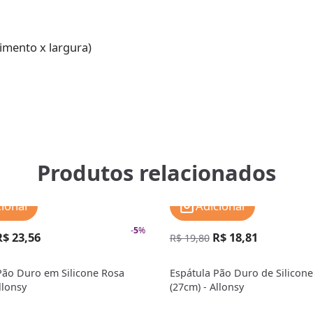
imento x largura)
Produtos relacionados
cionar
Adicionar
-
5
%
R$ 23,56
R$ 18,81
R$ 19,80
Pão Duro em Silicone Rosa
Espátula Pão Duro de Silicon
llonsy
(27cm) - Allonsy