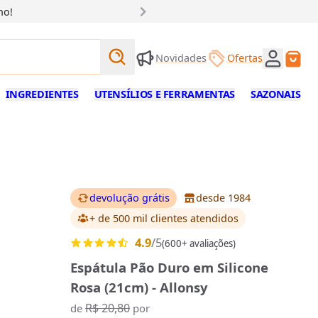
ho!
Buscar produtos
Novidades
Ofertas
Buscar
INGREDIENTES
UTENSÍLIOS E FERRAMENTAS
SAZONAIS
devolução grátis
desde 1984
+ de 500 mil clientes
atendidos
4.9
/5
(600+ avaliações)
Espátula Pão Duro em Silicone
Rosa (21cm) - Allonsy
R$ 20,80
de
por