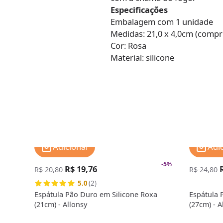
Especificações
Embalagem com 1 unidade
Medidas: 21,0 x 4,0cm (compr
Cor: Rosa
Material: silicone
Adicionar
Adi
-
5
%
R$ 19,76
R$ 20,80
R$ 24,80
5.0
(2)
Espátula Pão Duro em Silicone Roxa
Espátula 
(21cm) - Allonsy
(27cm) - A