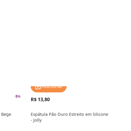
Adicionar
-
5
%
R$ 13,80
R$ 
e Bege
Espátula Pão Duro Estreito em Silicone
Espá
- Jolly
(27c