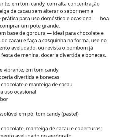
rante, em tom candy, com alta concentração
teiga de cacau sem alterar o sabor nem a
 prática para uso doméstico e ocasional — boa
 comprar um pote grande.
e em base de gordura — ideal para chocolate e
a de cacau e faça a casquinha na forma, use no
nto aveludado, ou revista o bombom já
 festa de menina, doceria divertida e bonecas.
te vibrante, em tom candy
oceria divertida e bonecas
 chocolate e manteiga de cacau
a uso ocasional
abor
ssolúvel em pó, tom candy (pastel)
chocolate, manteiga de cacau e coberturas;
mento aveludado no aerógrafo