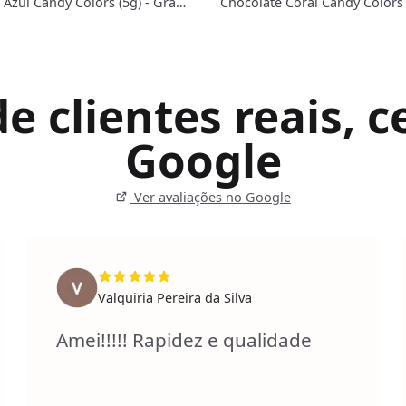
 Azul Candy Colors (5g) - Gran
Chocolate Coral Candy Colors 
Gran Chef
 clientes reais, ce
Google
Ver avaliações no Google
Valquiria Pereira da Silva
Amei!!!!! Rapidez e qualidade