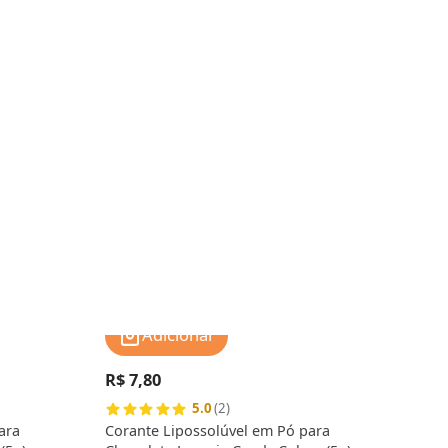
Adicionar
R$ 7,80
R$ 
5.0
(2)
ara
Corante Lipossolúvel em Pó para
Cora