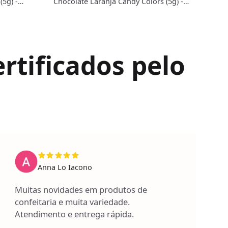
(5g) -
Chocolate Laranja Candy Colors (5g) -
Choc
Gran Chef
Chef
rtificados pelo
Anna Lo Iacono
Muitas novidades em produtos de
confeitaria e muita variedade.
Atendimento e entrega rápida.