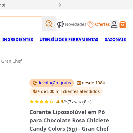
ho!
Buscar produtos
Novidades
Ofertas
Buscar
INGREDIENTES
UTENSÍLIOS E FERRAMENTAS
SAZONAIS
- Gran Chef
devolução grátis
desde 1984
+ de 500 mil clientes
atendidos
4.9
/5
(7 avaliações)
Corante Lipossolúvel em Pó
para Chocolate Rosa Chiclete
Candy Colors (5g) - Gran Chef