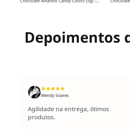
Chocolate Amarelo Candy Colors (5g) -
Chocolate
Gran Chef
Chef
Depoimentos de
Wendy Soares
Agilidade na entrega, ótimos
produtos.