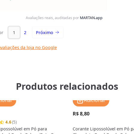
Avaliações reais, auditadas por
MARTAN.app
or
1
2
Próximo
valiações da loja no Google
Produtos relacionados
cionar
Adicionar
R$ 8,80
4.6
(5)
ipossolúvel em Pó para
Corante Lipossolúvel em Pó p