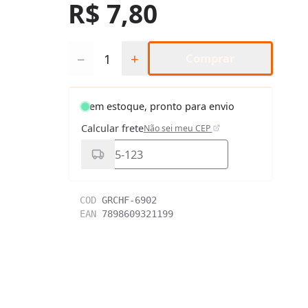
R$ 7,80
Quantidade
−
+
Comprar
em estoque, pronto para envio
Calcular frete
Não sei meu CEP
COD
GRCHF-6902
EAN
7898609321199