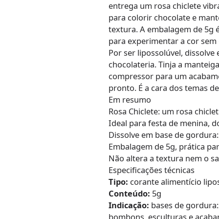
entrega um rosa chiclete vib
para colorir chocolate e man
textura. A embalagem de 5g é
para experimentar a cor sem
Por ser lipossolúvel, dissolv
chocolateria. Tinja a manteig
compressor para um acabame
pronto. É a cara dos temas de
Em resumo
Rosa Chiclete: um rosa chicle
Ideal para festa de menina, d
Dissolve em base de gordura:
Embalagem de 5g, prática par
Não altera a textura nem o s
Especificações técnicas
Tipo:
corante alimentício lipo
Conteúdo:
5g
Indicação:
bases de gordura: 
bombons, esculturas e acaba