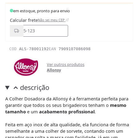
em estoque, pronto para envio
Calcular frete
Não sei meu CEP
COD
ALS-78001192
EAN
7909107086098
Ver outros produtos
Allonsy
descrição
A Colher Dosadora da Allonsy é a ferramenta perfeita para
garantir que todos os seus brigadeiros tenham o
mesmo
tamanho
e um
acabamento profissional
.
Feita em aço inox de alta qualidade, ela funciona de forma
semelhante a uma colher de sorvete, contando com um
raspador que solta a massa com facilidade, já em um