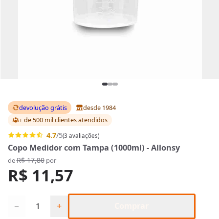
devolução grátis
desde 1984
+ de 500 mil clientes
atendidos
4.7
/5
(3 avaliações)
Copo Medidor com Tampa (1000ml) - Allonsy
R$ 17,80
de
por
R$ 11,57
Quantidade
−
+
Comprar