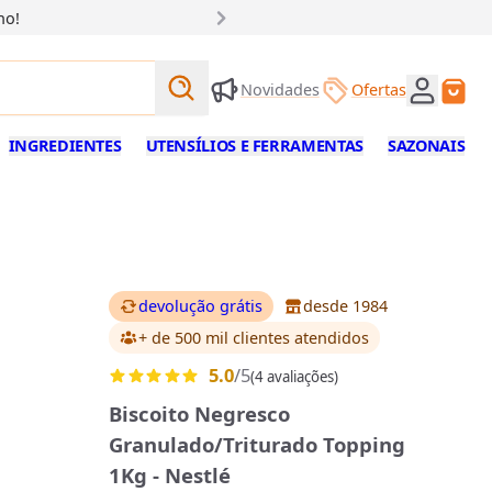
ho!
Buscar produtos
Novidades
Ofertas
Buscar
INGREDIENTES
UTENSÍLIOS E FERRAMENTAS
SAZONAIS
devolução grátis
desde 1984
+ de 500 mil clientes
atendidos
5.0
/5
(4 avaliações)
Biscoito Negresco
Granulado/Triturado Topping
1Kg - Nestlé