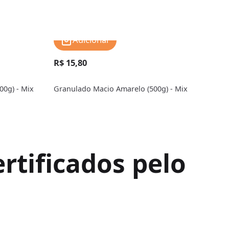
Adicionar
R$ 15,80
R$ 
0g) - Mix
Granulado Macio Amarelo (500g) - Mix
Gran
rtificados pelo