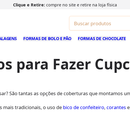
ete fixo
ou
grátis
para todo o Brasil. Confira
condições
no carrin
ALAGENS
FORMAS DE BOLO E PÃO
FORMAS DE CHOCOLATE
cos para Fazer Cup
sar? São tantas as opções de coberturas que montamos um 
mais tradicionais, o uso de
bico de confeiteiro
,
corantes