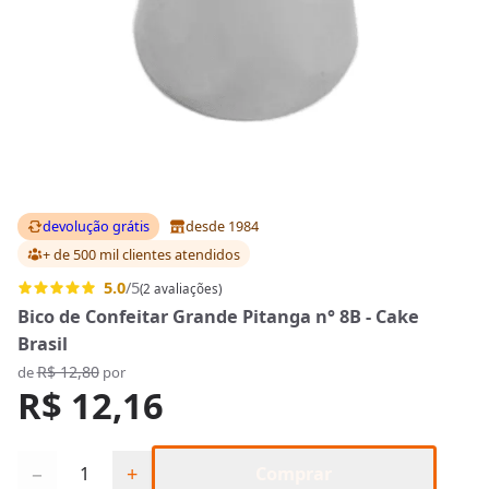
devolução grátis
desde 1984
+ de 500 mil clientes
atendidos
5.0
/5
(2 avaliações)
Bico de Confeitar Grande Pitanga n° 8B - Cake
Brasil
R$ 12,80
de
por
R$ 12,16
Quantidade
−
+
Comprar