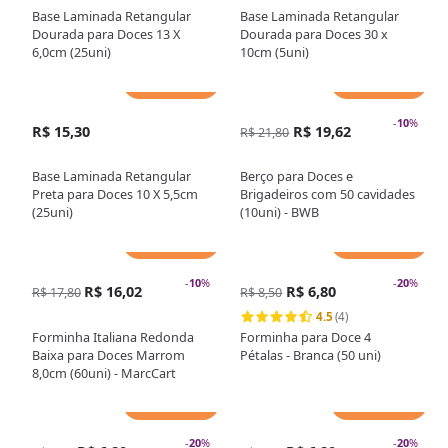
Base Laminada Retangular
Base Laminada Retangular
Dourada para Doces 13 X
Dourada para Doces 30 x
6,0cm (25uni)
10cm (5uni)
Adicionar
Adicionar
-
10
%
R$ 15,30
R$ 19,62
R$ 21,80
Base Laminada Retangular
Berço para Doces e
Preta para Doces 10 X 5,5cm
Brigadeiros com 50 cavidades
(25uni)
(10uni) - BWB
Adicionar
Adicionar
-
10
%
-
20
%
R$ 16,02
R$ 6,80
R$ 17,80
R$ 8,50
4.5
(4)
Forminha Italiana Redonda
Forminha para Doce 4
Baixa para Doces Marrom
Pétalas - Branca (50 uni)
8,0cm (60uni) - MarcCart
Adicionar
Adicionar
-
20
%
-
20
%