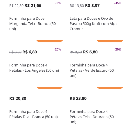
-
5
%
-
35
%
R$ 21,66
R$ 8,97
R$ 22,80
R$ 13,80
Forminha para Doce
Lata para Doces e Ovo de
Margarida Tela - Branca (50
Páscoa 500g Kraft com Alça -
uni)
Cromus
Adicionar
Adicionar
-
20
%
-
20
%
R$ 6,80
R$ 6,80
R$ 8,50
R$ 8,50
Forminha para Doce 4
Forminha para Doce 4
Pétalas - Los Angeles (50 uni)
Pétalas - Verde Escuro (50
uni)
Adicionar
Adicionar
R$ 20,80
R$ 23,80
Forminha para Doce 4
Forminha para Doce 4
Pétalas Tela - Branca (50 uni)
Pétalas Tela - Dourada (50
uni)