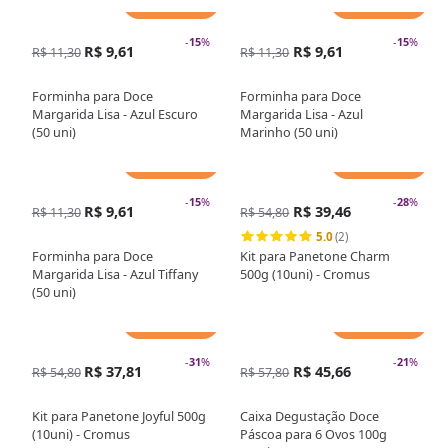
Adicionar
Adicionar
-
15
%
-
15
%
R$ 9,61
R$ 9,61
R$ 11,30
R$ 11,30
Forminha para Doce
Forminha para Doce
Margarida Lisa - Azul Escuro
Margarida Lisa - Azul
(50 uni)
Marinho (50 uni)
Adicionar
Adicionar
-
15
%
-
28
%
R$ 9,61
R$ 39,46
R$ 11,30
R$ 54,80
5.0
(2)
Forminha para Doce
Kit para Panetone Charm
Margarida Lisa - Azul Tiffany
500g (10uni) - Cromus
(50 uni)
Adicionar
Adicionar
-
31
%
-
21
%
R$ 37,81
R$ 45,66
R$ 54,80
R$ 57,80
Kit para Panetone Joyful 500g
Caixa Degustação Doce
(10uni) - Cromus
Páscoa para 6 Ovos 100g