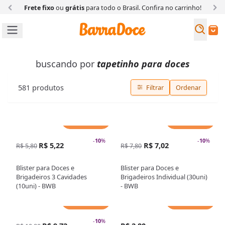
Frete fixo
ou
grátis
para todo o Brasil. Confira
no carrinho!
Busc
Buscar
buscando por
tapetinho para doces
581
produtos
Filtrar
Ordenar
Adicionar
Adicionar
-
10
%
-
10
%
R$ 5,22
R$ 7,02
R$ 5,80
R$ 7,80
Blister para Doces e
Blister para Doces e
Brigadeiros 3 Cavidades
Brigadeiros Individual (30uni)
(10uni) - BWB
- BWB
Adicionar
Adicionar
-
10
%