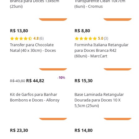
Branca para Doces 13x6cm
Transparente Clean 10x7cm
(25uni)
(6uni) - Cromus
Adicionar
Adicionar
R$ 13,80
R$ 8,80
4.8
(6)
5.0
(3)
Transfer para Chocolate
Forminha Italiana Retangular
Natal (40 x 30cm) - Doces
para Doces Branca R42
(60uni) - MarcCart
Adicionar
Adicionar
-
10
%
R$ 44,82
R$ 15,30
R$ 49,80
Kit de Garfos para Banhar
Base Laminada Retangular
Bombons e Doces - Allonsy
Dourada para Doces 10 X
5,5cm (25uni)
Adicionar
Adicionar
R$ 23,30
R$ 14,80