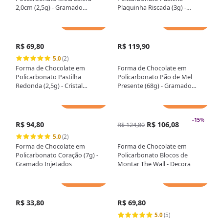
2,0cm (2,5g) - Gramado
Plaquinha Riscada (3g) -
Injetados
Gramado Injetados
Adicionar
Adicionar
R$ 69,80
R$ 119,90
5.0
(2)
Forma de Chocolate em
Forma de Chocolate em
Policarbonato Pastilha
Policarbonato Pão de Mel
Redonda (2,5g) - Cristal
Presente (68g) - Gramado
Formas
Injetados
Adicionar
Adicionar
-
15
%
R$ 94,80
R$ 106,08
R$ 124,80
5.0
(2)
Forma de Chocolate em
Forma de Chocolate em
Policarbonato Coração (7g) -
Policarbonato Blocos de
Gramado Injetados
Montar The Wall - Decora
Adicionar
Adicionar
R$ 33,80
R$ 69,80
5.0
(5)