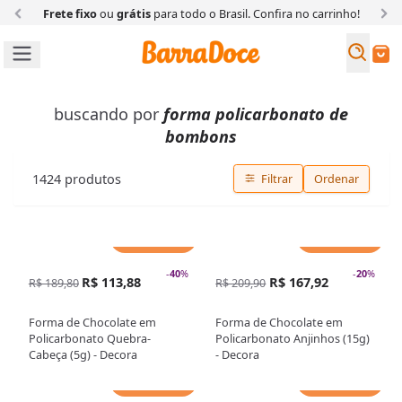
Frete fixo
ou
grátis
para todo o Brasil. Confira
no carrinho!
Busc
Buscar
buscando por
forma policarbonato de
bombons
1424
produtos
Filtrar
Ordenar
Adicionar
Adicionar
-
40
%
-
20
%
R$ 113,88
R$ 167,92
R$ 189,80
R$ 209,90
Forma de Chocolate em
Forma de Chocolate em
Policarbonato Quebra-
Policarbonato Anjinhos (15g)
Cabeça (5g) - Decora
- Decora
Adicionar
Adicionar