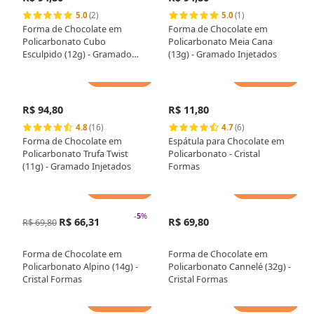
5.0
(2)
5.0
(1)
Forma de Chocolate em
Forma de Chocolate em
Policarbonato Cubo
Policarbonato Meia Cana
Esculpido (12g) - Gramado
(13g) - Gramado Injetados
Injetados
Adicionar
Adicionar
R$ 94,80
R$ 11,80
4.8
(16)
4.7
(6)
Forma de Chocolate em
Espátula para Chocolate em
Policarbonato Trufa Twist
Policarbonato - Cristal
(11g) - Gramado Injetados
Formas
Adicionar
Adicionar
-
5
%
R$ 66,31
R$ 69,80
R$ 69,80
Forma de Chocolate em
Forma de Chocolate em
Policarbonato Alpino (14g) -
Policarbonato Cannelé (32g) -
Cristal Formas
Cristal Formas
Adicionar
Adicionar