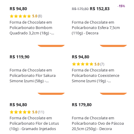
-
15
%
R$ 94,80
R$ 152,83
R$ 179,80
5.0
(8)
Forma de Chocolate em
Forma de Chocolate em
Policarbonato Bombom
Policarbonato Esfera 7,5cm
Quadrado 3,2cm (18g) -
(110g) - Decora
Gramado Injetados
Adicionar
Adicionar
R$ 119,90
R$ 94,80
5.0
(7)
Forma de Chocolate em
Forma de Chocolate em
Policarbonato Flor Sakura
Policarbonato Coexistence
Simone Izumi (58g) -
Simone Izumi (19g) -
Gramado Injetados
Gramado Injetados
Adicionar
Adicionar
R$ 94,80
R$ 179,80
5.0
(11)
Forma de Chocolate em
Forma de Chocolate em
Policarbonato Flor de Lotus
Policarbonato Ovo de Páscoa
(10g) - Gramado Injetados
20,5cm (250g) - Decora