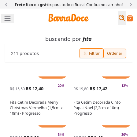
Frete fixo
ou
grátis
para todo o Brasil. Confira
no carrinho!
Busc
Buscar
buscando por
fita
211
produtos
Filtrar
Ordenar
Adicionar
Adicionar
-
20
%
-
12
%
R$ 12,40
R$ 17,42
R$ 15,50
R$ 19,80
Fita Cetim Decorada Merry
Fita Cetim Decorada Cinto
Christmas Vermelho (1,5cm x
Papai Noel (2,2cm x 10m) -
10m) - Progresso
Progresso
Adicionar
Adicionar
-
34
%
-
30
%