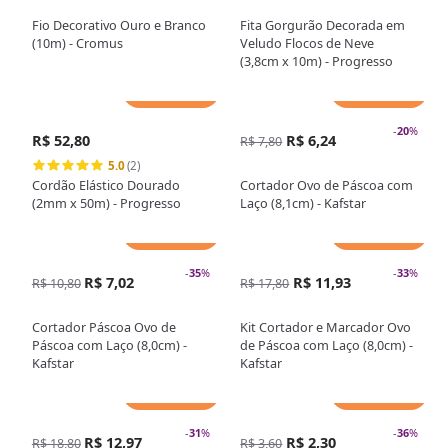
Fio Decorativo Ouro e Branco
Fita Gorgurão Decorada em
(10m) - Cromus
Veludo Flocos de Neve
(3,8cm x 10m) - Progresso
Adicionar
Adicionar
-
20
%
R$ 52,80
R$ 6,24
R$ 7,80
5.0
(2)
Cordão Elástico Dourado
Cortador Ovo de Páscoa com
(2mm x 50m) - Progresso
Laço (8,1cm) - Kafstar
Adicionar
Adicionar
-
35
%
-
33
%
R$ 7,02
R$ 11,93
R$ 10,80
R$ 17,80
Cortador Páscoa Ovo de
Kit Cortador e Marcador Ovo
Páscoa com Laço (8,0cm) -
de Páscoa com Laço (8,0cm) -
Kafstar
Kafstar
Adicionar
Adicionar
-
31
%
-
36
%
R$ 12,97
R$ 2,30
R$ 18,80
R$ 3,60