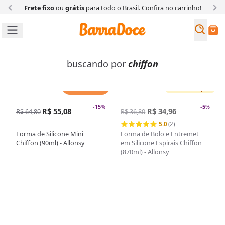
Frete fixo
ou
grátis
para todo o Brasil. Confira
no carrinho!
Busc
Buscar
buscando por
chiffon
Adicionar
Sem estoque
-
15
%
-
5
%
R$ 55,08
R$ 34,96
R$ 64,80
R$ 36,80
5.0
(2)
Forma de Silicone Mini
Forma de Bolo e Entremet
Chiffon (90ml) - Allonsy
em Silicone Espirais Chiffon
(870ml) - Allonsy