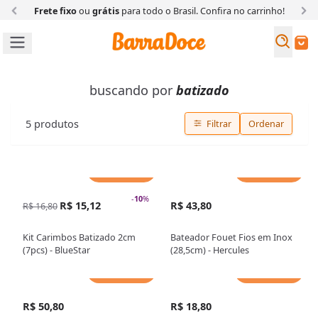
Frete fixo
ou
grátis
para todo o Brasil. Confira
no carrinho!
Busc
Buscar
buscando por
batizado
5
produtos
Filtrar
Ordenar
Adicionar
Adicionar
-
10
%
R$ 15,12
R$ 43,80
R$ 16,80
Kit Carimbos Batizado 2cm
Bateador Fouet Fios em Inox
(7pcs) - BlueStar
(28,5cm) - Hercules
Adicionar
Adicionar
R$ 50,80
R$ 18,80