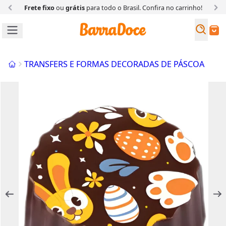
todo o Brasil. Confira
no carrinho!
Clique e Retire:
compre no 
Busc
Buscar
Início
TRANSFERS E FORMAS DECORADAS DE PÁSCOA