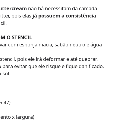
uttercream
não há necessitam da camada
tter, pois elas
já possuem a consistência
il.
M O STENCIL
avar com esponja macia, sabão neutro e água
tencil, pois ele irá deformar e até quebrar.
para evitar que ele risque e fique danificado.
 sol.
5-47)
o
ento x largura)