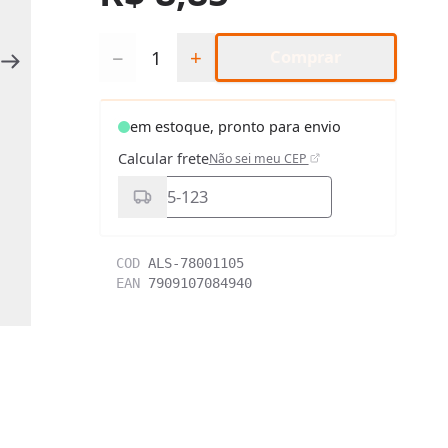
Quantidade
−
+
Comprar
em estoque, pronto para envio
Calcular frete
Não sei meu CEP
COD
ALS-78001105
EAN
7909107084940