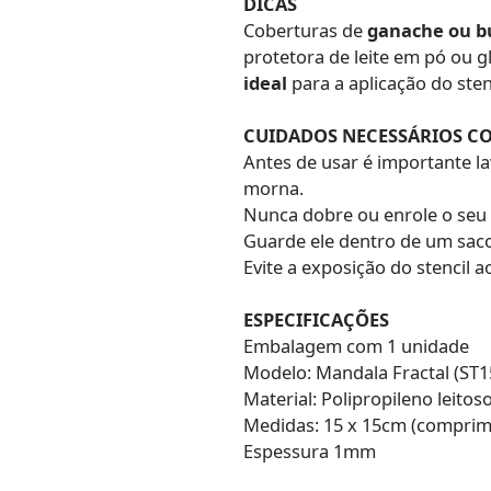
DICAS
Coberturas de
ganache ou b
protetora de leite em pó ou gli
ideal
para a aplicação do stenc
CUIDADOS NECESSÁRIOS CO
Antes de usar é importante l
morna.
Nunca dobre ou enrole o seu s
Guarde ele dentro de um saco 
Evite a exposição do stencil ao
ESPECIFICAÇÕES
Embalagem com 1 unidade
Modelo: Mandala Fractal (ST1
Material: Polipropileno leitos
Medidas: 15 x 15cm (comprim
Espessura 1mm