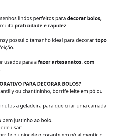
senhos lindos perfeitos para
decorar bolos,
 muita
praticidade e rapidez
.
lonsy possui o tamanho ideal para decorar
topo
eição.
r usados para a
fazer artesanatos, com
.
CORATIVO PARA DECORAR BOLOS?
ntilly ou chantininho, borrife leite em pó ou
minutos a geladeira para que criar uma camada
o bem justinho ao bolo.
pode usar:
rrife ou pincele o corante em pó alimentício