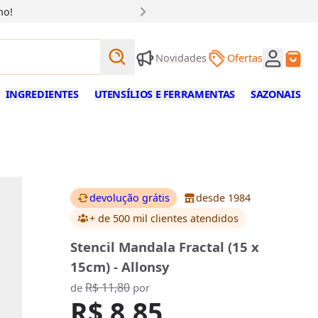
ho!
Buscar produtos
Novidades
Ofertas
Buscar
INGREDIENTES
UTENSÍLIOS E FERRAMENTAS
SAZONAIS
devolução grátis
desde 1984
+ de 500 mil clientes
atendidos
Stencil Mandala Fractal (15 x
15cm) - Allonsy
R$ 11,80
de
por
R$ 8,85