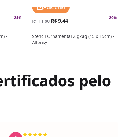
Adicionar
-
25
%
-
20
%
R$ 9,44
R$ 11,80
R$ 1
m) -
Stencil Ornamental ZigZag (15 x 15cm) -
Sten
Allonsy
rtificados pelo