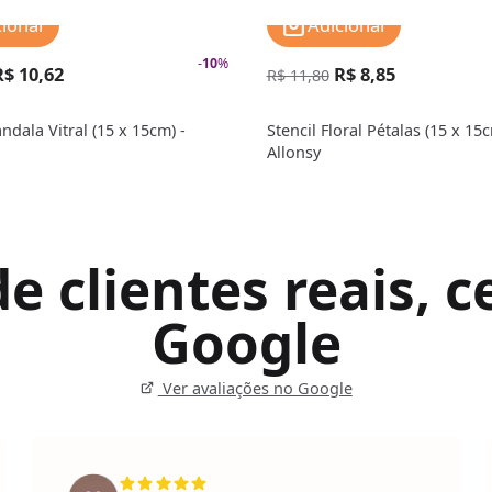
cionar
Adicionar
-
10
%
R$ 10,62
R$ 8,85
R$ 11,80
ndala Vitral (15 x 15cm) -
Stencil Floral Pétalas (15 x 15c
Allonsy
 clientes reais, ce
Google
Ver avaliações no Google