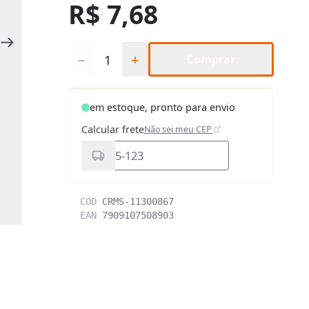
R$ 7,68
Quantidade
−
+
Comprar
em estoque, pronto para envio
Calcular frete
Não sei meu CEP
COD
CRMS-11300867
EAN
7909107508903