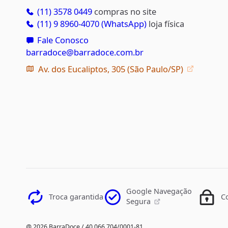
(11) 3578 0449
compras no site
(11) 9 8960-4070 (WhatsApp)
loja física
Fale Conosco
barradoce@barradoce.com.br
Av. dos Eucaliptos, 305 (São Paulo/SP)
Google Navegação
Troca garantida
C
Segura
@ 2026 BarraDoce / 40.066.704/0001-81