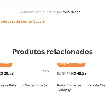
Avaliações reais, auditadas por
MARTAN.app
valiações da loja no Google
Produtos relacionados
cionar
Adicionar
-
15
%
R$ 29,58
R$ 48,28
R$ 56,80
inária Reta com Garra (20cm) -
Pinça Culinária com Ponta Cu
- Allonsy