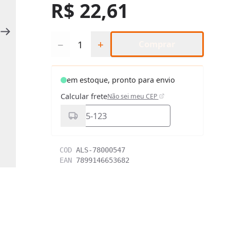
R$ 22,61
Quantidade
−
+
Comprar
em estoque, pronto para envio
Calcular frete
Não sei meu CEP
COD
ALS-78000547
EAN
7899146653682