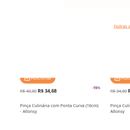
Outras a
Adicionar
Adi
-
15
%
R$ 34,68
R$ 40,80
R$ 34,80
Pinça Culinária com Ponta Curva (16cm)
Pinça Cul
- Allonsy
Allonsy