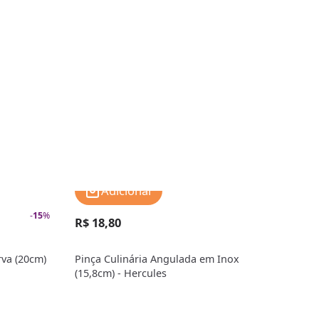
Adicionar
-
15
%
R$ 18,80
R$ 
rva (20cm)
Pinça Culinária Angulada em Inox
Pinç
(15,8cm) - Hercules
Herc