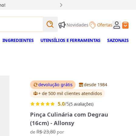
ho!
Buscar produtos
Novidades
Ofertas
Buscar
INGREDIENTES
UTENSÍLIOS E FERRAMENTAS
SAZONAIS
devolução grátis
desde 1984
+ de 500 mil clientes
atendidos
5.0
/5
(5 avaliações)
Pinça Culinária com Degrau
(16cm) - Allonsy
R$ 23,80
de
por