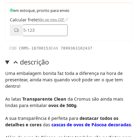
em estoque, pronto para envio
Calcular frete
Não sei meu CEP
COD
CRMS-18700153
EAN
7899363102437
descrição
Uma embalagem bonita faz toda a diferença na hora de
presentear, ainda mais quando você pode ver o que tem
dentro!
As latas
Transparente Clean
da Cromus são ainda mais
lindas para embalar
ovos de 500g
.
A sua transparência é perfeita para
destacar todos os
detalhes e cores
das
cascas de ovos de Páscoa decoradas
.