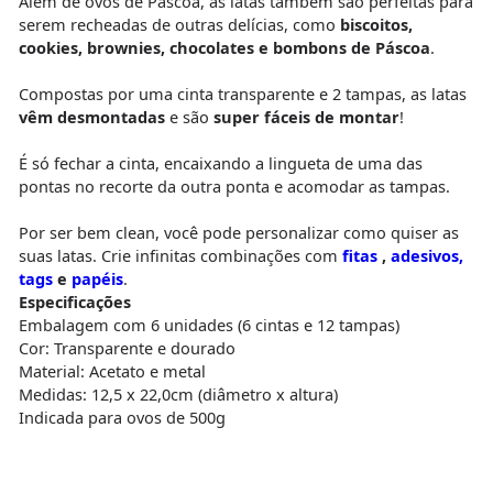
Além de ovos de Páscoa, as latas também são perfeitas para
serem recheadas de outras delícias, como
biscoitos,
cookies, brownies, chocolates e bombons de Páscoa
.
Compostas por uma cinta transparente e 2 tampas, as latas
vêm desmontadas
e são
super fáceis de montar
!
É só fechar a cinta, encaixando a lingueta de uma das
pontas no recorte da outra ponta e acomodar as tampas.
Por ser bem clean, você pode personalizar como quiser as
suas latas. Crie infinitas combinações com
fitas
,
adesivos,
tags
e
papéis
.
Especificações
Embalagem com 6 unidades (6 cintas e 12 tampas)
Cor: Transparente e dourado
Material: Acetato e metal
Medidas: 12,5 x 22,0cm (diâmetro x altura)
Indicada para ovos de 500g