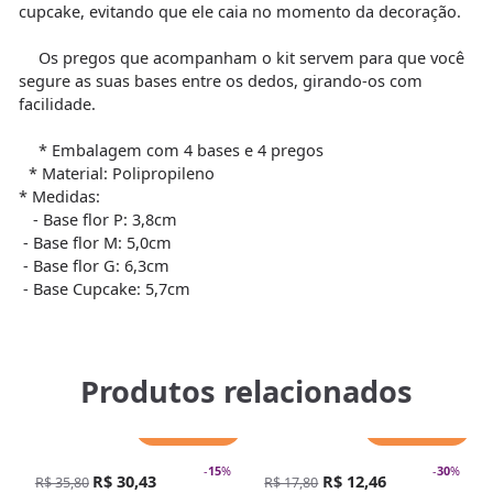
cupcake, evitando que ele caia no momento da decoração.
Os pregos que acompanham o kit servem para que você
segure as suas bases entre os dedos, girando-os com
facilidade.
* Embalagem com 4 bases e 4 pregos
* Material: Polipropileno
* Medidas:
- Base flor P: 3,8cm
- Base flor M: 5,0cm
- Base flor G: 6,3cm
- Base Cupcake: 5,7cm
Produtos relacionados
Adicionar
Adicionar
-
15
%
-
30
%
R$ 30,43
R$ 12,46
R$ 35,80
R$ 17,80