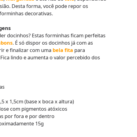
sião. Desta forma, você pode repor os
orminhas decorativas.
gens
er docinhos? Estas forminhas ficam perfeitas
mbons
. É só dispor os docinhos já com as
rir e finalizar com uma
bela fita
para
ica lindo e aumenta o valor percebido dos
as
,5 x 1,5cm (base x boca x altura)
lulose com pigmentos atóxicos
s por fora e por dentro
proximadamente 15g