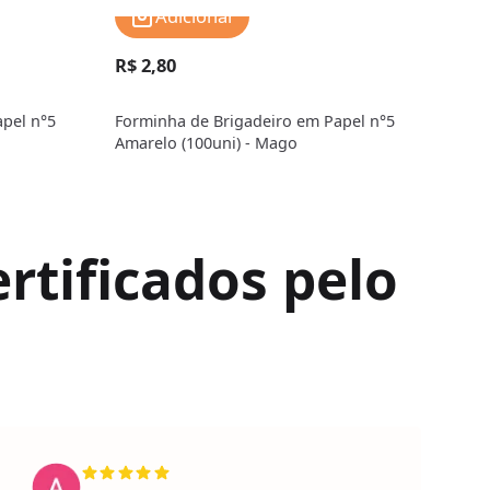
Adicionar
R$ 2,80
R$ 
pel n°5
Forminha de Brigadeiro em Papel n°5
Form
o
Amarelo (100uni) - Mago
Bran
rtificados pelo