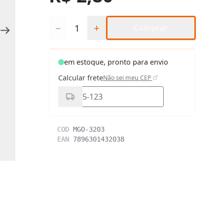
Quantidade
−
+
Comprar
em estoque, pronto para envio
Calcular frete
Não sei meu CEP
COD
MGO-3203
EAN
7896301432038