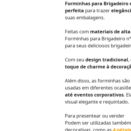
Forminhas para Brigadeiro 
perfeita
para trazer
elegânci
suas embalagens.
Feitas com
materiais de alt
Forminhas para Brigadeiro n
para seus deliciosos brigadei
Com seu
design tradicional
,
toque de charme à decoraç
Além disso, as forminhas sã
usadas em diferentes ocasiõe
até eventos corporativos
. E
visual elegante e requintado.
Para presentear ou vender
Podem ser utilizadas també
decorativas, como as
4 pétal