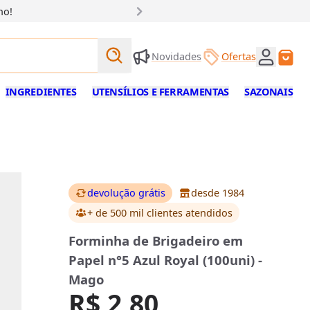
ho!
Buscar produtos
Novidades
Ofertas
Buscar
INGREDIENTES
UTENSÍLIOS E FERRAMENTAS
SAZONAIS
devolução grátis
desde 1984
+ de 500 mil clientes
atendidos
Forminha de Brigadeiro em
Papel n°5 Azul Royal (100uni) -
Mago
R$ 2,80