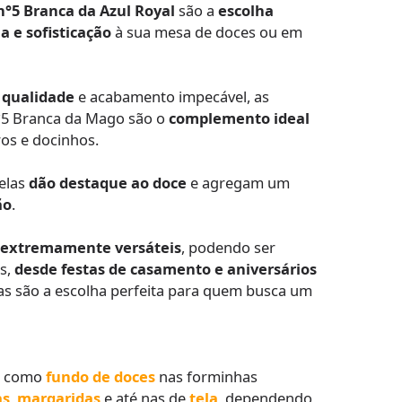
n°5 Branca da Azul Royal
são a
escolha
a e sofisticação
à sua mesa de doces ou em
a qualidade
e acabamento impecável, as
°5 Branca da Mago são o
complemento ideal
ros e docinhos.
 elas
dão destaque ao doce
e agregam um
ão
.
o
extremamente versáteis
, podendo ser
s,
desde festas de casamento e aniversários
las são a escolha perfeita para quem busca um
m como
fundo de doces
nas forminhas
as
,
margaridas
e até nas de
tela
, dependendo