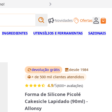
ho!
Buscar produtos
Novidades
Ofertas
Buscar
INGREDIENTES
UTENSÍLIOS E FERRAMENTAS
SAZONAIS
devolução grátis
desde 1984
+ de 500 mil clientes
atendidos
4.9
/5
(600+ avaliações)
Forma de Silicone Picolé
Cakesicle Lapidado (90ml) -
Allonsy