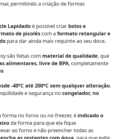
mar, permitindo a criação de formas
cle Lapidado
é possível criar
bolos e
rmato de picolés
com a
formato retangular e
ado
para dar ainda mais requinte ao seu doce.
nsy são feitas com
material de qualidade
, que
as alimentares
,
livre de BPA
, completamente
do
.
sde -40°C até 200°C sem qualquer alteração
.
nqüilidade e segurança no
congelador, no
forma no forno ou no freezer, é
indicado o
aixo
da forma para que ela fique
 levar ao forno e não preencher todas as
eencha as restantes com água
, para que evite