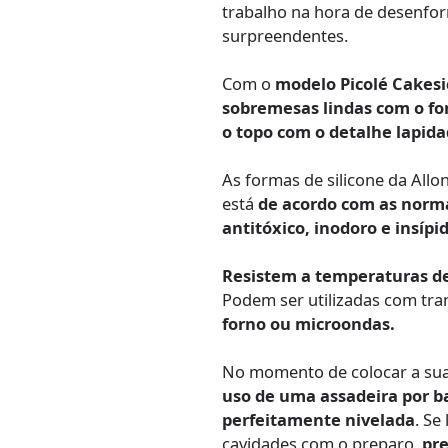
trabalho na hora de desenfor
surpreendentes.
Com o
modelo Picolé Cakesi
sobremesas lindas com o fo
o topo com o detalhe lapid
As formas de silicone da Allo
está
de acordo com as norm
antitóxic
o
, inodoro e insípi
Resistem a temperaturas de
Podem ser utilizadas com tra
forno ou microondas.
No momento de colocar a sua 
uso de uma assadeira por b
perfeitamente nivelada
. Se
cavidades com o preparo,
pr