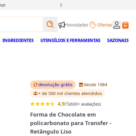
ho!
Buscar produtos
Novidades
Ofertas
Buscar
INGREDIENTES
UTENSÍLIOS E FERRAMENTAS
SAZONAIS
devolução grátis
desde 1984
+ de 500 mil clientes
atendidos
4.9
/5
(600+ avaliações)
Forma de Chocolate em
policarbonato para Transfer -
Retângulo Liso