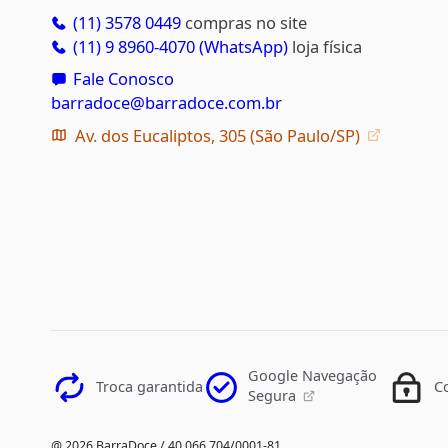
(11) 3578 0449
compras no site
(11) 9 8960-4070 (WhatsApp)
loja física
Fale Conosco
barradoce@barradoce.com.br
Av. dos Eucaliptos, 305 (São Paulo/SP)
Google Navegação
Troca garantida
C
Segura
@ 2026 BarraDoce / 40.066.704/0001-81