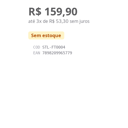
R$ 159,90
3x
R$ 53,30
até
de
sem juros
Sem estoque
COD
STL-FT0004
EAN
7898209965779