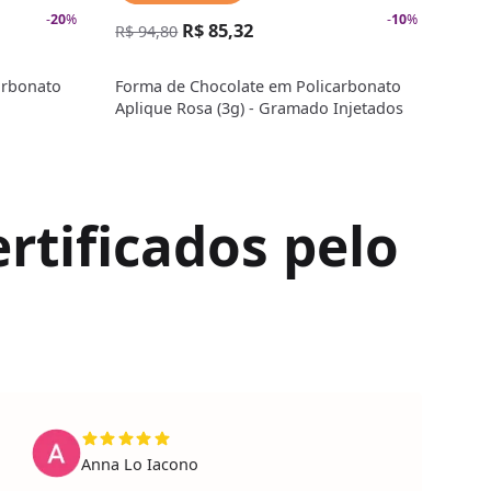
-
20
%
-
10
%
R$ 85,32
R$ 
R$ 94,80
arbonato
Forma de Chocolate em Policarbonato
Form
Aplique Rosa (3g) - Gramado Injetados
Mini
rtificados pelo
Anna Lo Iacono