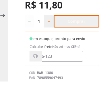
R$ 11,80
Quantidade
−
+
Comprar
em estoque, pronto para envio
Calcular frete
Não sei meu CEP
COD
BWB-1380
EAN
7898559647493