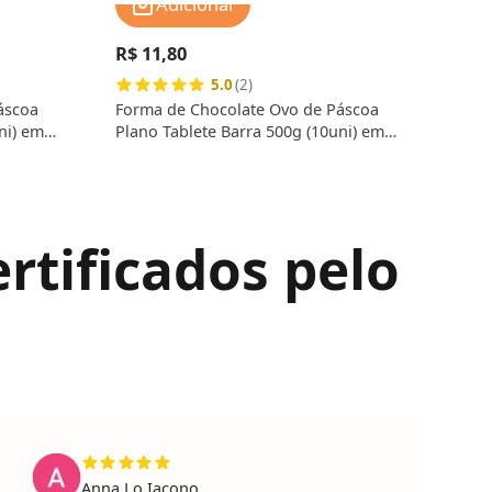
Adicionar
R$ 11,80
R$ 
5.0
(2)
áscoa
Forma de Chocolate Ovo de Páscoa
Form
ni) em
Plano Tablete Barra 500g (10uni) em
Plan
Acetato - BWB
Acet
rtificados pelo
Anna Lo Iacono