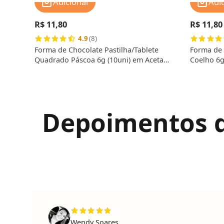
Adicionar
Adi
R$ 11,80
R$ 11,80
4.9
(8)
Forma de Chocolate Pastilha/Tablete
Forma de 
Quadrado Páscoa 6g (10uni) em Acetato
Coelho 6g
- BWB
Depoimentos de
Wendy Soares