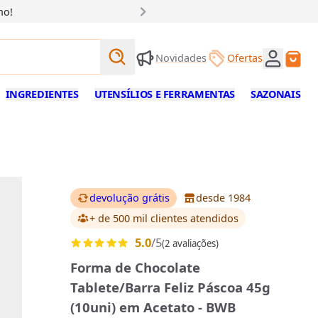
ho!
Buscar produtos
Novidades
Ofertas
Buscar
INGREDIENTES
UTENSÍLIOS E FERRAMENTAS
SAZONAIS
devolução grátis
desde 1984
+ de 500 mil clientes
atendidos
5.0
/5
(2 avaliações)
Forma de Chocolate
Tablete/Barra Feliz Páscoa 45g
(10uni) em Acetato - BWB