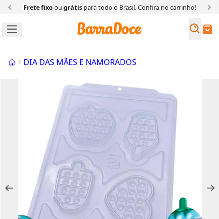
Frete fixo
ou
grátis
para todo o Brasil. Confira
no carrinho!
Busc
Buscar
Início
DIA DAS MÃES E NAMORADOS