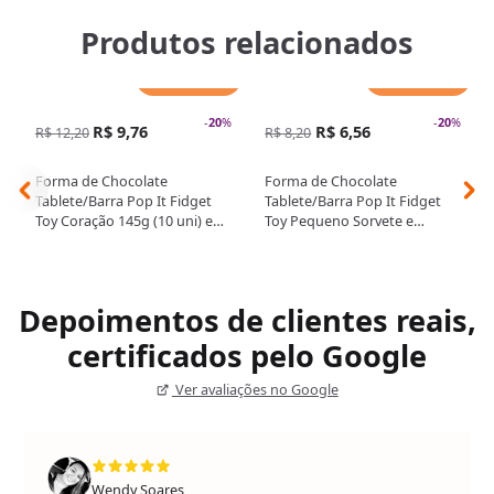
Produtos relacionados
Adicionar
Adicionar
-
20
%
-
20
%
R$ 9,76
R$ 6,56
R$ 12,20
R$ 8,20
Forma de Chocolate
Forma de Chocolate
Tablete/Barra Pop It Fidget
Tablete/Barra Pop It Fidget
Toy Coração 145g (10 uni) em
Toy Pequeno Sorvete e
Acetato - BWB
Coração Acetato e Silicone -
BWB
Depoimentos de clientes reais,
certificados pelo Google
Ver avaliações no Google
Wendy Soares