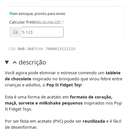
em estoque, pronto para envio
Calcular frete
Não sei meu CEP
COD
BWB-3667
EAN
7908013111115
descrição
Você agora pode eliminar o estresse comendo um
tablete
de chocolate
inspirado no brinquedo que virou febre entre
crianças e adultos, o
Pop It Fidget Toy
!
Esta é uma forma de acetato em
formato de coração,
maçã, sorvete e milkshake pequenos
inspirados nos Pop
It Fidget Toys.
Por ser feita em acetato (PVC) pode ser
reutilizada
e é fácil
de desenformar.