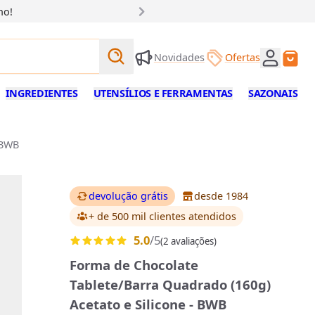
ho!
Buscar produtos
Novidades
Ofertas
Buscar
INGREDIENTES
UTENSÍLIOS E FERRAMENTAS
SAZONAIS
 BWB
devolução grátis
desde 1984
+ de 500 mil clientes
atendidos
5.0
/5
(2 avaliações)
Forma de Chocolate
Tablete/Barra Quadrado (160g)
Acetato e Silicone - BWB