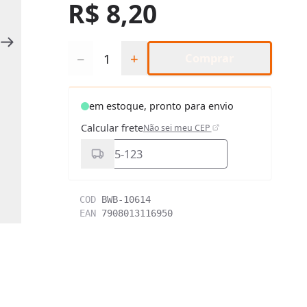
R$ 8,20
Quantidade
−
+
Comprar
em estoque, pronto para envio
Calcular frete
Não sei meu CEP
COD
BWB-10614
EAN
7908013116950