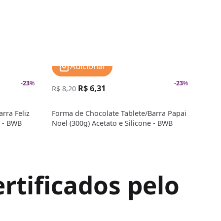
Adicionar
-
23
%
-
23
%
R$ 6,31
R$ 
R$ 8,20
rra Feliz
Forma de Chocolate Tablete/Barra Papai
Form
e - BWB
Noel (300g) Acetato e Silicone - BWB
Tabl
BWB
rtificados pelo