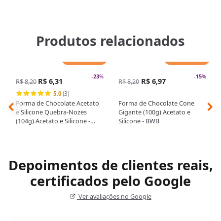
Produtos relacionados
Adicionar
Adicionar
-
23
%
-
15
%
R$ 6,31
R$ 6,97
R$ 8,20
R$ 8,20
5.0
(3)
Forma de Chocolate Acetato
Forma de Chocolate Cone
e Silicone Quebra-Nozes
Gigante (100g) Acetato e
(104g) Acetato e Silicone -
Silicone - BWB
BWB
Depoimentos de clientes reais,
certificados pelo Google
Ver avaliações no Google