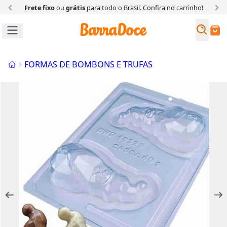
Frete fixo
ou
grátis
para todo o Brasil. Confira
no carrinho!
Busc
Buscar
Início
FORMAS DE BOMBONS E TRUFAS