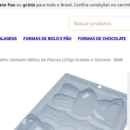
ete fixo
ou
grátis
para todo o Brasil. Confira
condições
no carrin
ALAGENS
FORMAS DE BOLO E PÃO
FORMAS DE CHOCOLATE
lho Sentado Médio da Páscoa (220g) Acetato e Silicone - BWB