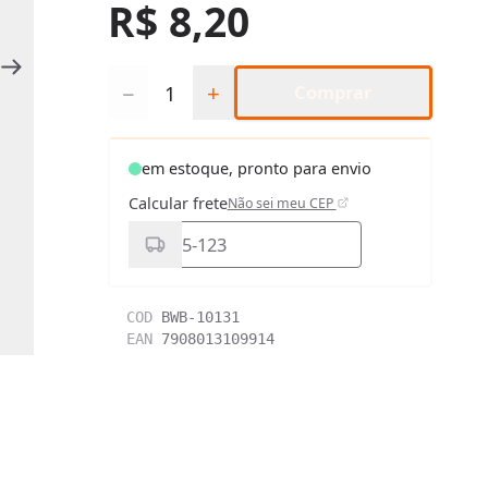
R$ 8,20
Quantidade
Loading...
−
+
Comprar
em estoque, pronto para envio
Calcular frete
Não sei meu CEP
COD
BWB-10131
EAN
7908013109914