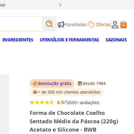
ho!
Buscar produtos
Novidades
Ofertas
Buscar
INGREDIENTES
UTENSÍLIOS E FERRAMENTAS
SAZONAIS
devolução grátis
desde 1984
+ de 500 mil clientes
atendidos
4.9
/5
(600+ avaliações)
Forma de Chocolate Coelho
Sentado Médio da Páscoa (220g)
Acetato e Silicone - BWB