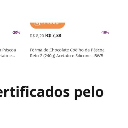
Adicionar
-
20
%
-
10
%
R$ 7,38
R$ 
R$ 8,20
a Páscoa
Forma de Chocolate Coelho da Páscoa
Form
tato e
Reto 2 (240g) Acetato e Silicone - BWB
Coel
Sili
rtificados pelo