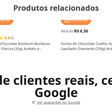
Produtos relacionados
cionar
Adicionar
R$ 6,56
R$ 8,20
4.9
(9)
 Chocolate Bombom Bumbum
Forma de Chocolate Coelho d
 Páscoa (35g) Acetato e
Lapidado Diamante (250g) Ace
- BWB
Silicone - BWB
 clientes reais, ce
Google
Ver avaliações no Google