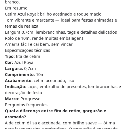
branco.
Em resumo
Cetim Azul Royal: brilho acetinado e toque macio
Tom vibrante e marcante — ideal para festas animadas e
temas de realeza
Largura 0,7cm: lembrancinhas, tags e detalhes delicados
Rolo de 10m, rende muitas embalagens
Amarra fácil e cai bem, sem vincar
Especificações técnicas
Tipo:
fita de cetim
Cor:
Azul Royal
Largura:
0,7cm
Comprimento:
10m
Acabamento:
cetim acetinado, liso
Indicação:
laços, embrulho de presentes, lembrancinhas e
decoração de festa
Marca:
Progresso
Perguntas frequentes
Qual a diferença entre fita de cetim, gorgurão e
aramada?
A de cetim é lisa e acetinada, com brilho suave — ótima
para laços macios e embrulhos. O gorgurão é encorpado,