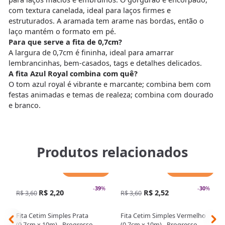
com textura canelada, ideal para laços firmes e
estruturados. A aramada tem arame nas bordas, então o
laço mantém o formato em pé.
Para que serve a fita de 0,7cm?
A largura de 0,7cm é fininha, ideal para amarrar
lembrancinhas, bem-casados, tags e detalhes delicados.
A fita Azul Royal combina com quê?
O tom azul royal é vibrante e marcante; combina bem com
festas animadas e temas de realeza; combina com dourado
e branco.
Produtos relacionados
Adicionar
Adicionar
-
39
%
-
30
%
R$ 2,20
R$ 2,52
R$ 3,60
R$ 3,60
Fita Cetim Simples Prata
Fita Cetim Simples Vermelho
(0,7cm x 10m) - Progresso
(0,7cm x 10m) - Progresso