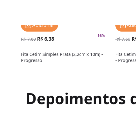
Adicionar
Adi
-
16
%
R$ 6,38
R
R$ 7,60
R$ 7,60
Fita Cetim Simples Prata (2,2cm x 10m) -
Fita Ceti
Progresso
- Progres
Depoimentos de