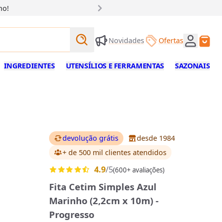
ho!
Buscar produtos
Novidades
Ofertas
Buscar
INGREDIENTES
UTENSÍLIOS E FERRAMENTAS
SAZONAIS
devolução grátis
desde 1984
+ de 500 mil clientes
atendidos
4.9
/5
(600+ avaliações)
Fita Cetim Simples Azul
Marinho (2,2cm x 10m) -
Progresso