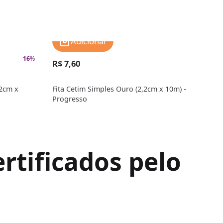
Adicionar
-
16
%
R$ 7,60
R$ 7
,2cm x
Fita Cetim Simples Ouro (2,2cm x 10m) -
Fita
Progresso
10m)
rtificados pelo