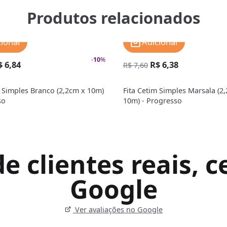
Produtos relacionados
cionar
Adicionar
-
10
%
$ 6,84
R$ 6,38
R$ 7,60
m Simples Branco (2,2cm x 10m)
Fita Cetim Simples Marsala (2
so
10m) - Progresso
 clientes reais, ce
Google
Ver avaliações no Google