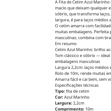
A Fita de Cetim Azul Marinho
macio que deixam qualquer e
sóbrio, que transforma laços
largura, é para laços médios
O cetim amarra com facilidade
muitas embalagens. Perfeita 
masculinas; combina com bra
Em resumo
Cetim Azul Marinho: brilho a
Tom clássico e sóbrio — ideal
embalagens masculinas
Largura 2,2cm: laços médios
Rolo de 10m, rende muitas e
Amarra fácil e cai bem, sem v
Especificações técnicas
Tipo:
fita de cetim
Cor:
Azul Marinho
Largura:
2,2cm
Comprimento:
10m