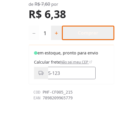
R$ 7,60
de
por
R$ 6,38
Quantidade
−
+
Comprar
em estoque, pronto para envio
Calcular frete
Não sei meu CEP
COD
PHF-CF005_215
EAN
7898209965779