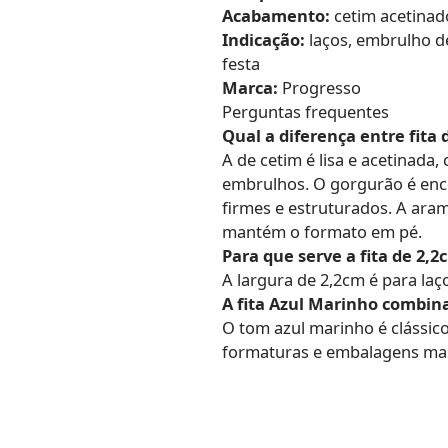
Acabamento:
cetim acetinado
Indicação:
laços, embrulho d
festa
Marca:
Progresso
Perguntas frequentes
Qual a diferença entre fita
A de cetim é lisa e acetinada
embrulhos. O gorgurão é enco
firmes e estruturados. A ara
mantém o formato em pé.
Para que serve a fita de 2,2
A largura de 2,2cm é para la
A fita Azul Marinho combin
O tom azul marinho é clássic
formaturas e embalagens mas