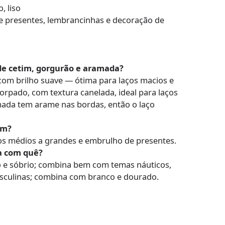
, liso
e presentes, lembrancinhas e decoração de
 de cetim, gorgurão e aramada?
, com brilho suave — ótima para laços macios e
rpado, com textura canelada, ideal para laços
mada tem arame nas bordas, então o laço
cm?
ços médios a grandes e embrulho de presentes.
a com quê?
o e sóbrio; combina bem com temas náuticos,
culinas; combina com branco e dourado.