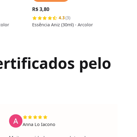
R$ 3,80
R$ 
4.3
(3)
color
Essência Aniz (30ml) - Arcolor
Essê
rtificados pelo
Anna Lo Iacono