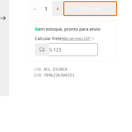
Quantidade
−
+
Comprar
em estoque, pronto para envio
Calcular frete
Não sei meu CEP
COD
ACL-ES30CO
EAN
7896226300351