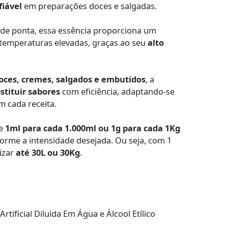
fiável
em preparações doces e salgadas.
 de ponta, essa essência proporciona um
emperaturas elevadas, graças ao seu
alto
doces, cremes, salgados e embutidos
, a
stituir sabores
com eficiência, adaptando-se
m cada receita.
de
1ml para cada 1.000ml ou 1g para cada 1Kg
forme a intensidade desejada. Ou seja, com 1
izar
até 30L ou 30Kg
.
tificial Diluída Em Água e Álcool Etílico