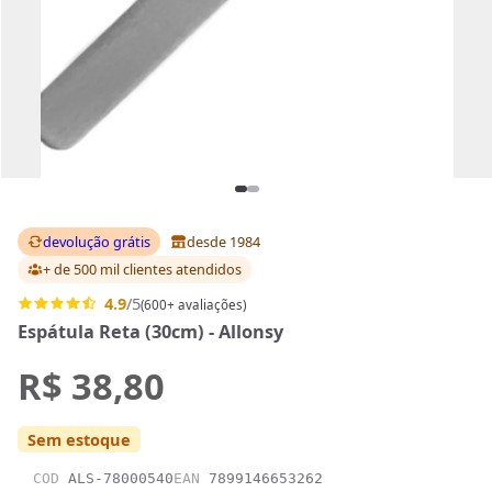
devolução grátis
desde 1984
+ de 500 mil clientes
atendidos
4.9
/5
(600+ avaliações)
Espátula Reta (30cm) - Allonsy
R$ 38,80
Sem estoque
COD
ALS-78000540
EAN
7899146653262