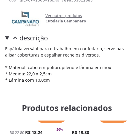
COD
RDL-CP-2500-10
EAN
7898553022883
Ver outros produtos
Cutelaria Campanaro
descrição
Espátula versátil para o trabalho em confeitaria, serve para
alisar coberturas e espalhar recheios diversos.
* Material: cabo em polipropileno e lâmina em inox
* Medida: 22,0 x 2,5cm
* Lâmina com 10,0cm
Produtos relacionados
Adicionar
Adicionar
-
20
%
R$ 18,24
R$ 19,80
R$ 22,80