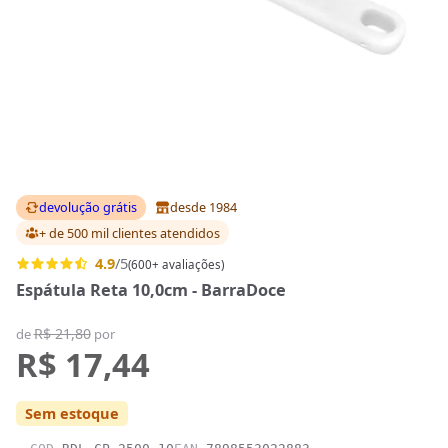
devolução grátis
desde 1984
+ de 500 mil clientes
atendidos
4.9
/5
(600+ avaliações)
Espátula Reta 10,0cm - BarraDoce
R$ 21,80
de
por
R$ 17,44
Sem estoque