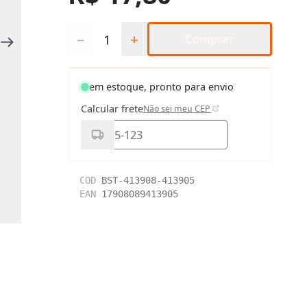
Quantidade
−
+
Comprar
em estoque, pronto para envio
Calcular frete
Não sei meu CEP
COD
BST-413908-413905
EAN
17908089413905