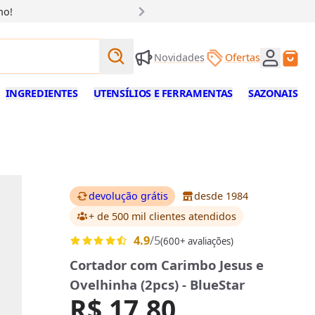
ho!
Buscar produtos
Novidades
Ofertas
Buscar
INGREDIENTES
UTENSÍLIOS E FERRAMENTAS
SAZONAIS
devolução grátis
desde 1984
+ de 500 mil clientes
atendidos
4.9
/5
(600+ avaliações)
Cortador com Carimbo Jesus e
Ovelhinha (2pcs) - BlueStar
R$ 17,80