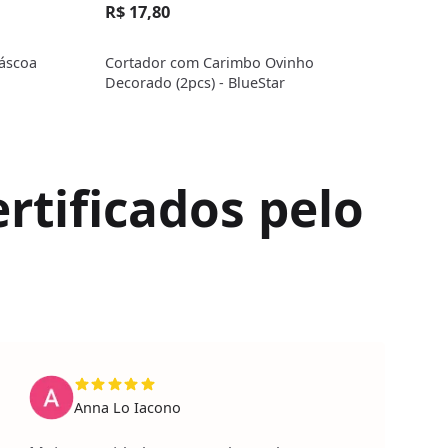
R$ 17,80
R$ 
áscoa
Cortador com Carimbo Ovinho
Cort
Decorado (2pcs) - BlueStar
(2pc
rtificados pelo
Anna Lo Iacono