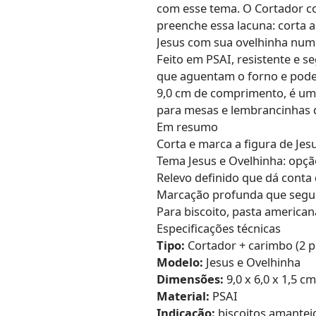
com esse tema. O Cortador c
preenche essa lacuna: corta a
Jesus com sua ovelhinha num 
Feito em PSAI, resistente e 
que aguentam o forno e pode
9,0 cm de comprimento, é uma
para mesas e lembrancinhas d
Em resumo
Corta e marca a figura de Je
Tema Jesus e Ovelhinha: opção
Relevo definido que dá conta
Marcação profunda que segur
Para biscoito, pasta american
Especificações técnicas
Tipo:
Cortador + carimbo (2 p
Modelo:
Jesus e Ovelhinha
Dimensões:
9,0 x 6,0 x 1,5 c
Material:
PSAI
Indicação:
biscoitos amanteig