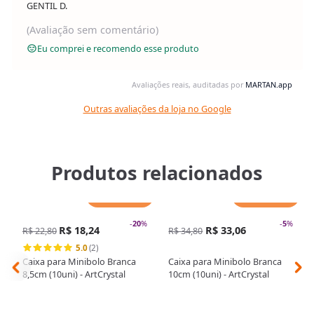
GENTIL D.
(Avaliação sem comentário)
Eu comprei e recomendo esse produto
Avaliações reais, auditadas por
MARTAN.app
Outras avaliações da loja no Google
Produtos relacionados
Adicionar
Adicionar
-
20
%
-
5
%
R$ 18,24
R$ 33,06
R$ 22,80
R$ 34,80
5.0
(2)
Caixa para Minibolo Branca
Caixa para Minibolo Branca
8,5cm (10uni) - ArtCrystal
10cm (10uni) - ArtCrystal