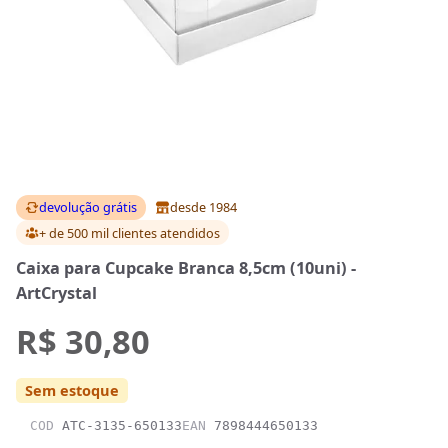
devolução grátis
desde 1984
+ de 500 mil clientes
atendidos
Caixa para Cupcake Branca 8,5cm (10uni) -
ArtCrystal
R$ 30,80
Sem estoque
COD
ATC-3135-650133
EAN
7898444650133