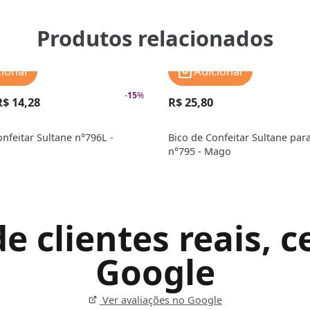
Produtos relacionados
cionar
Adicionar
-
15
%
R$ 14,28
R$ 25,80
onfeitar Sultane n°796L -
Bico de Confeitar Sultane par
n°795 - Mago
 clientes reais, ce
Google
Ver avaliações no Google