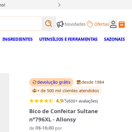
ho!
Buscar produtos
Novidades
Ofertas
Buscar
INGREDIENTES
UTENSÍLIOS E FERRAMENTAS
SAZONAIS
devolução grátis
desde 1984
+ de 500 mil clientes
atendidos
4.9
/5
(600+ avaliações)
Bico de Confeitar Sultane
n°796XL - Allonsy
R$ 16,80
de
por