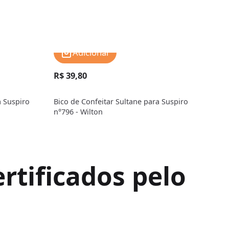
Adicionar
R$ 39,80
R$ 
a Suspiro
Bico de Confeitar Sultane para Suspiro
Bico
n°796 - Wilton
n°79
rtificados pelo