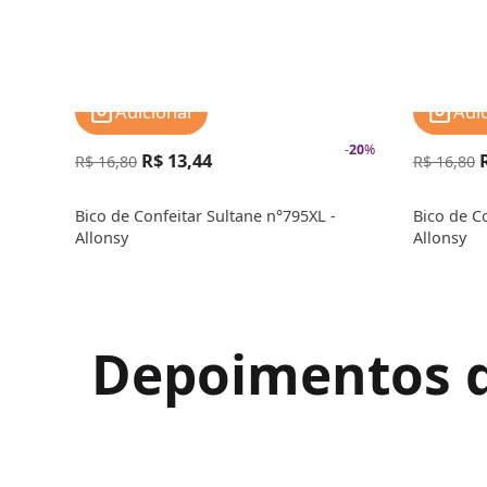
Adicionar
Adi
-
20
%
R$ 13,44
R$ 16,80
R$ 16,80
Bico de Confeitar Sultane n°795XL -
Bico de C
Allonsy
Allonsy
Depoimentos de