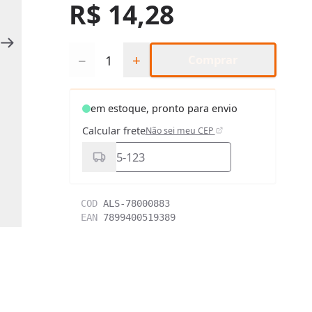
R$ 14,28
Quantidade
−
+
Comprar
em estoque, pronto para envio
Calcular frete
Não sei meu CEP
COD
ALS-78000883
EAN
7899400519389