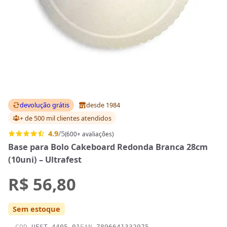
devolução grátis
desde 1984
+ de 500 mil clientes
atendidos
4.9
/5
(600+ avaliações)
Base para Bolo Cakeboard Redonda Branca 28cm
(10uni) – Ultrafest
R$ 56,80
Sem estoque
COD
UFST-4405.01
EAN
7896641332975