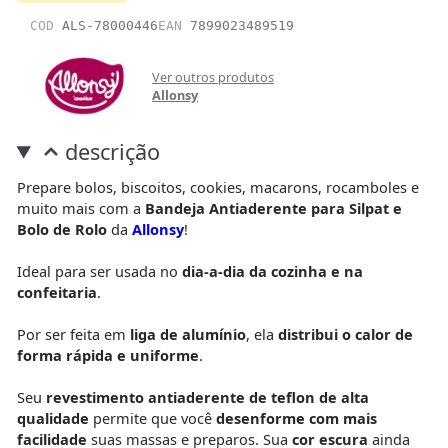
COD
ALS-78000446
EAN
7899023489519
Ver outros produtos
Allonsy
descrição
Prepare bolos, biscoitos, cookies, macarons, rocamboles e
muito mais com a
Bandeja Antiaderente para Silpat e
Bolo de Rolo
da
Allonsy
!
Ideal para ser usada no
dia-a-dia da cozinha e na
confeitaria
.
Por ser feita em
liga de alumínio
, ela
distribui o calor de
forma rápida e uniforme
.
Seu
revestimento antiaderente de teflon de alta
qualidade
permite que você
desenforme com mais
facilidade
suas massas e preparos. Sua
cor escura
ainda