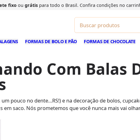
ete fixo
ou
grátis
para todo o Brasil. Confira
condições
no carrin
ALAGENS
FORMAS DE BOLO E PÃO
FORMAS DE CHOCOLATE
alhando Com Balas
s
um pouco no dente…RS!) e na decoração de bolos, cupcakes
as em saco. Nós prometemos que você nunca mais vai olha