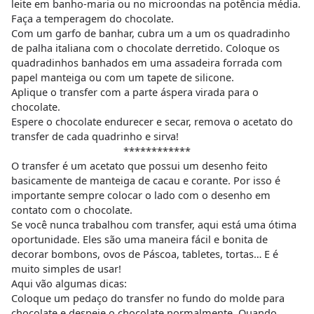
leite em banho-maria ou no microondas na potência média.
Faça a temperagem do chocolate.
Com um garfo de banhar, cubra um a um os quadradinho
de palha italiana com o chocolate derretido. Coloque os
quadradinhos banhados em uma assadeira forrada com
papel manteiga ou com um tapete de silicone.
Aplique o transfer com a parte áspera virada para o
chocolate.
Espere o chocolate endurecer e secar, remova o acetato do
transfer de cada quadrinho e sirva!
************
O transfer é um acetato que possui um desenho feito
basicamente de manteiga de cacau e corante. Por isso é
importante sempre colocar o lado com o desenho em
contato com o chocolate.
Se você nunca trabalhou com transfer, aqui está uma ótima
oportunidade. Eles são uma maneira fácil e bonita de
decorar bombons, ovos de Páscoa, tabletes, tortas… E é
muito simples de usar!
Aqui vão algumas dicas:
Coloque um pedaço do transfer no fundo do molde para
chocolate e despeje o chocolate normalmente. Quando