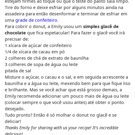
estejam firmes ao toque ou que o teste do palito saia limpo.
Tire do forno e deixe esfriar por alguns minutos ainda na
assadeira para então desenformar e terminar de esfriar em
uma
grade de confeiteiro
.
Para cobrir o donut, a Emily usou um
simples glacê de
chocolate
que fica espetacular! Para fazer o glacê você irá
precisar de:
1 xícara de açúcar de confeiteiro
1/4 de xícara de cacau em pó
2 colheres de chá de extrato de baunilha
3 colheres de sopa de água ou leite
pitada de sal
Misture o açúcar, o cacau e o sal, e em seguida acrescente a
baunilha e a água ou leite, mexendo bem para que fique liso
e brilhante. Mas se você achar que está grosso demais, a
Emily recomenda adicionar um pouco mais de água ou leite
(colocar sempre o que você usou antes) até obter o ponto
desejado.
Tudo pronto? Então é só molhar o donut no glacê e se
deliciar!
Thanks Emily for sharing with us your recipe! It’s incredible
delicious!