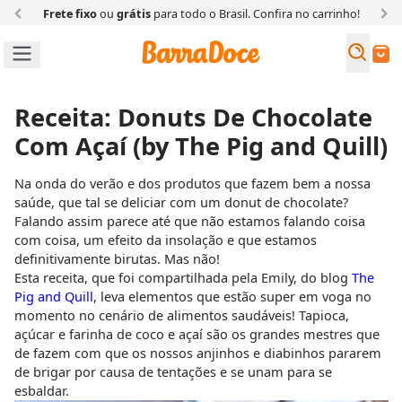
Frete fixo
ou
grátis
para todo o Brasil. Confira
no carrinho!
Busc
Buscar
Receita: Donuts De Chocolate
Com Açaí (by The Pig and Quill)
Na onda do verão e dos produtos que fazem bem a nossa
saúde, que tal se deliciar com um donut de chocolate?
Falando assim parece até que não estamos falando coisa
com coisa, um efeito da insolação e que estamos
definitivamente birutas. Mas não!
Esta receita, que foi compartilhada pela Emily, do blog
The
Pig and Quill
, leva elementos que estão super em voga no
momento no cenário de alimentos saudáveis! Tapioca,
açúcar e farinha de coco e açaí são os grandes mestres que
de fazem com que os nossos anjinhos e diabinhos pararem
de brigar por causa de tentações e se unam para se
esbaldar.