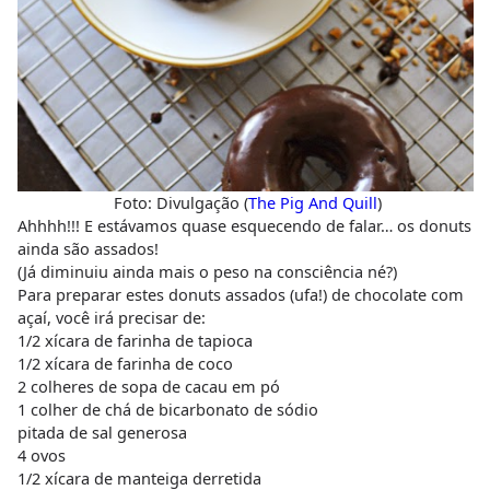
Foto: Divulgação (
The Pig And Quill
)
Ahhhh!!! E estávamos quase esquecendo de falar… os donuts
ainda são assados!
(Já diminuiu ainda mais o peso na consciência né?)
Para preparar estes donuts assados (ufa!) de chocolate com
açaí, você irá precisar de:
1/2 xícara de farinha de tapioca
1/2 xícara de farinha de coco
2 colheres de sopa de cacau em pó
1 colher de chá de bicarbonato de sódio
pitada de sal generosa
4 ovos
1/2 xícara de manteiga derretida