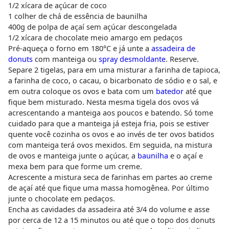
1/2 xícara de açúcar de coco
1 colher de chá de essência de baunilha
400g de polpa de açaí sem açúcar descongelada
1/2 xícara de chocolate meio amargo em pedaços
Pré-aqueça o forno em 180°C e já unte a
assadeira de
donuts
com manteiga ou
spray desmoldante
. Reserve.
Separe 2 tigelas, para em uma misturar a farinha de tapioca,
a farinha de coco, o cacau, o bicarbonato de sódio e o sal, e
em outra coloque os ovos e bata com um
batedor
até que
fique bem misturado. Nesta mesma tigela dos ovos vá
acrescentando a manteiga aos poucos e batendo. Só tome
cuidado para que a manteiga já esteja fria, pois se estiver
quente você cozinha os ovos e ao invés de ter ovos batidos
com manteiga terá ovos mexidos. Em seguida, na mistura
de ovos e manteiga junte o açúcar, a
baunilha
e o açaí e
mexa bem para que forme um creme.
Acrescente a mistura seca de farinhas em partes ao creme
de açaí até que fique uma massa homogênea. Por último
junte o chocolate em pedaços.
Encha as cavidades da assadeira até 3/4 do volume e asse
por cerca de 12 a 15 minutos ou até que o topo dos donuts