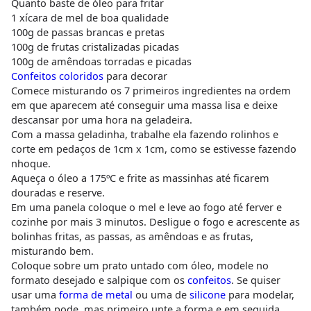
Quanto baste de óleo para fritar
1 xícara de mel de boa qualidade
100g de passas brancas e pretas
100g de frutas cristalizadas picadas
100g de amêndoas torradas e picadas
Confeitos coloridos
para decorar
Comece misturando os 7 primeiros ingredientes na ordem
em que aparecem até conseguir uma massa lisa e deixe
descansar por uma hora na geladeira.
Com a massa geladinha, trabalhe ela fazendo rolinhos e
corte em pedaços de 1cm x 1cm, como se estivesse fazendo
nhoque.
Aqueça o óleo a 175ºC e frite as massinhas até ficarem
douradas e reserve.
Em uma panela coloque o mel e leve ao fogo até ferver e
cozinhe por mais 3 minutos. Desligue o fogo e acrescente as
bolinhas fritas, as passas, as amêndoas e as frutas,
misturando bem.
Coloque sobre um prato untado com óleo, modele no
formato desejado e salpique com os
confeitos
. Se quiser
usar uma
forma de metal
ou uma de
silicone
para modelar,
também pode, mas primeiro unte a forma e em seguida