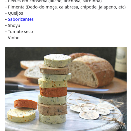
– Peixes em conserva (aliche, anchova, sardinha)
– Pimenta (Dedo-de-moça, calabresa, chipotle, jalapeno, etc)
– Queijos
–
Saborizantes
– Shoyu
– Tomate seco
– Vinho