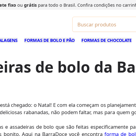
u
grátis
para todo o Brasil. Confira
condições
no carrinho!
ALAGENS
FORMAS DE BOLO E PÃO
FORMAS DE CHOCOLATE
iras de bolo da B
stá chegado: o Natal! E com ela começam os planejamentos
s deliciosas rabanadas, não podem faltar, mas para quem 
s e assadeiras de bolo que são feitas especificamente p
ais bonito. Aqui na BarraDoce você encontra
forma de bol