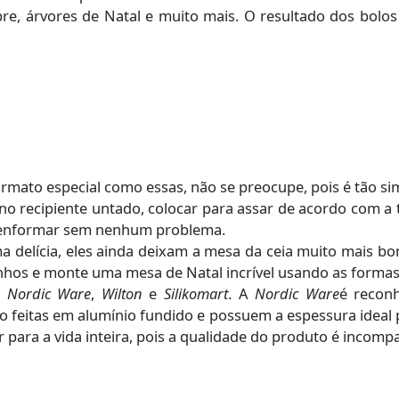
bre, árvores de Natal e muito mais. O resultado dos bolos
mato especial como essas, não se preocupe, pois é tão si
no recipiente untado, colocar para assar de acordo com a 
desenformar sem nenhum problema.
a delícia, eles ainda deixam a mesa da ceia muito mais bon
linhos e monte uma mesa de Natal incrível usando as formas
a
Nordic Ware
,
Wilton
e
Silikomart
. A
Nordic Ware
é recon
 são feitas em alumínio fundido e possuem a espessura ide
 para a vida inteira, pois a qualidade do produto é incomp