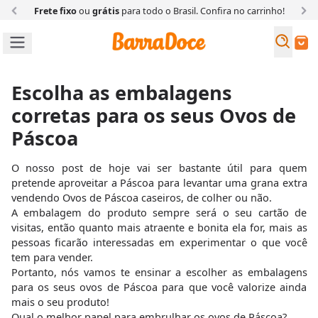
Frete fixo
ou
grátis
para todo o Brasil. Confira
no carrinho!
Busc
Buscar
Escolha as embalagens
corretas para os seus Ovos de
Páscoa
O nosso post de hoje vai ser bastante útil para quem
pretende aproveitar a Páscoa para levantar uma grana extra
vendendo Ovos de Páscoa caseiros, de colher ou não.
A embalagem do produto sempre será o seu cartão de
visitas, então quanto mais atraente e bonita ela for, mais as
pessoas ficarão interessadas em experimentar o que você
tem para vender.
Portanto, nós vamos te ensinar a escolher as embalagens
para os seus ovos de Páscoa para que você valorize ainda
mais o seu produto!
Qual o melhor papel para embrulhar os ovos de Páscoa?