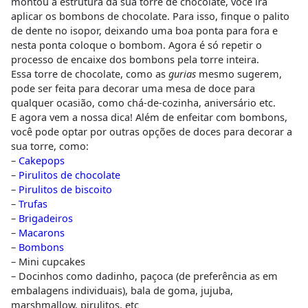
montou a estrutura da sua torre de chocolate, você irá
aplicar os bombons de chocolate. Para isso, finque o palito
de dente no isopor, deixando uma boa ponta para fora e
nesta ponta coloque o bombom. Agora é só repetir o
processo de encaixe dos bombons pela torre inteira.
Essa torre de chocolate, como as
gurias
mesmo sugerem,
pode ser feita para decorar uma mesa de doce para
qualquer ocasião, como chá-de-cozinha, aniversário etc.
E agora vem a nossa dica! Além de enfeitar com bombons,
você pode optar por outras opções de doces para decorar a
sua torre, como:
–
Cakepops
–
Pirulitos de chocolate
–
Pirulitos de biscoito
–
Trufas
–
Brigadeiros
–
Macarons
–
Bombons
– Mini cupcakes
– Docinhos como dadinho, paçoca (de preferência as em
embalagens individuais), bala de goma, jujuba,
marshmallow, pirulitos, etc