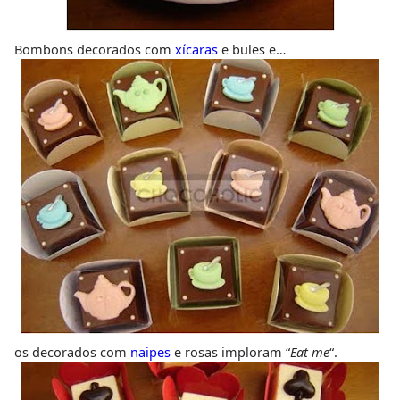
Bombons decorados com
xícaras
e bules e…
os decorados com
naipes
e rosas imploram “
Eat me
“.