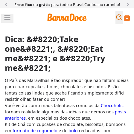
Frete fixo
ou
grátis
para todo o Brasil. Confira
no carrinho!
Busc
Buscar
Dica: &#8220;Take
one&#8221;, &#8220;Eat
me&#8221; e &#8220;Try
me&#8221;
O País das Maravilhas é tão inspirador que não faltam idéias
para criar cupcakes, bolos, chocolates e biscoitos. E são
tantas coisas lindas que acaba ficando simplesmente difícil
resistir olhar, fazer ou comer!
Você verão como mãos talentosas como as da
Chocoholic
tornam realidade algumas das idéias que demos nos
posts
anteriores
, em especial os dos chocolates.
Kit de Chá com cupcakes de chocolate, biscoitos, bombons
em
formato de cogumelo
e de
bolo
recheados com