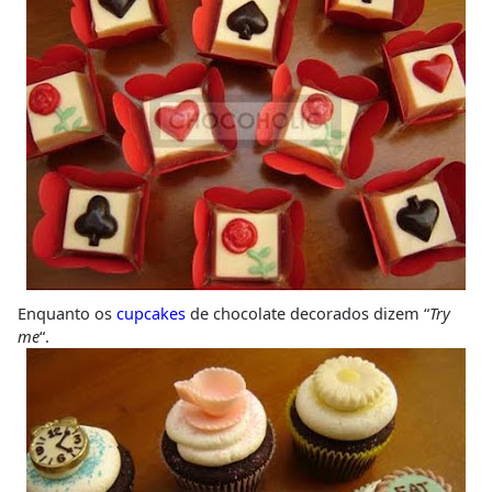
Enquanto os
cupcakes
de chocolate decorados dizem “
Try
me
“.