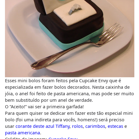
Esses mini bolos foram feitos pela Cupcake Envy que é
especializada em fazer bolos decorados. Nesta caixinha de
jóia, o anel foi feito de pasta americana, mas pode ser muito
bem substituído por um anel de verdade.
O “Aceito!” vai ser a primeira garfada!
Para quem quiser se dedicar em fazer este tão especial mini
bolo (foi uma indireta para vocês, homens!) será preciso
usar
corante deste azul Tiffany
,
rolos
,
carimbos
,
estecas
e
pasta americana
.
Crédito da imagem:
Cupcake Envy