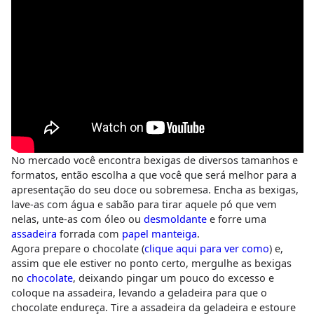
No mercado você encontra bexigas de diversos tamanhos e
formatos, então escolha a que você que será melhor para a
apresentação do seu doce ou sobremesa. Encha as bexigas,
lave-as com água e sabão para tirar aquele pó que vem
nelas, unte-as com óleo ou
desmoldante
e forre uma
assadeira
forrada com
papel manteiga
.
Agora prepare o chocolate (
clique aqui para ver como
) e,
assim que ele estiver no ponto certo, mergulhe as bexigas
no
chocolate
, deixando pingar um pouco do excesso e
coloque na assadeira, levando a geladeira para que o
chocolate endureça. Tire a assadeira da geladeira e estoure